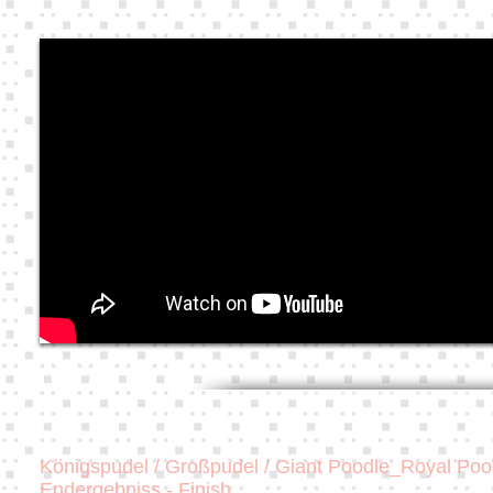
Königspudel / Großpudel / Giant Poodle_Royal Poo
Endergebniss - Finish