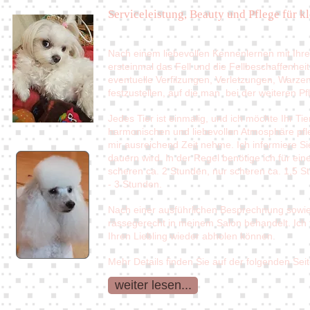
Serviceleistung, Beauty und Pflege für 
Nach einem liebevollen Kennenlernen mit Ihre
ersteinmal das Fell und die Fellbeschaffenhe
eventuelle Verfilzungen, Verletzungen, Warze
festzustellen, auf die man bei der weiteren P
Jedes Tier ist einmalig, und ich möchte Ihr Tie
harmonischen und liebevollen Atmosphäre pfleg
mir ausreichend Zeit nehme. Ich informiere Sie
dauern wird. In der Regel benötige ich für e
scheren ca. 2 Stunden, nur scheren ca. 1,5 S
- 3 Stunden.
Nach einer ausführlichen Besprechnung sowie
rassegerecht in meinem Salon behandelt. Ich 
Ihren Liebling wieder abholen können.
Mehr Details finden Sie auf der folgenden Seit
weiter lesen...