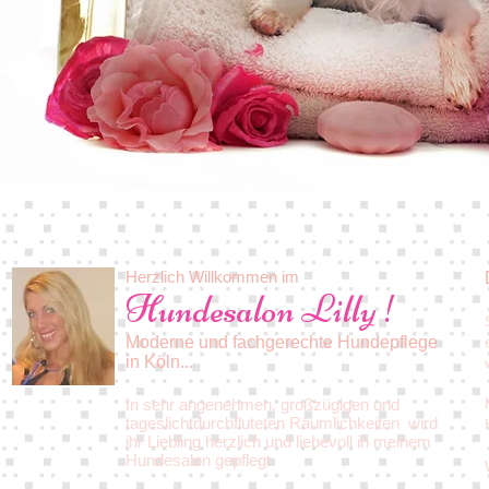
Herzlich Willkommen im
Hundesalon Lilly !
Moderne und fachgerechte Hundepflege
in Köln...
In sehr angenehmen, großzügigen und
tageslichtdurchfluteten Räumlichkeiten wird
ihr Liebling herzlich und liebevoll in meinem
Hundesalon gepflegt.