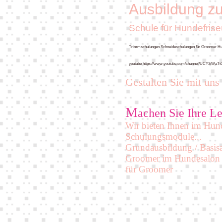
Ausbildung z
Schule für Hundefrise
Trimmschulungen Schneideschulungen für Groomer Hunde
youtube
https://www.youtube.com/channel/UCY3iWaT
Gestalten Sie mit uns 
M
achen Sie Ihre Le
Wir bieten Ihnen im Hund
Schulungsmodule...
Grundausbildung / Basis
Groomer im Hundesalon 
für Groomer