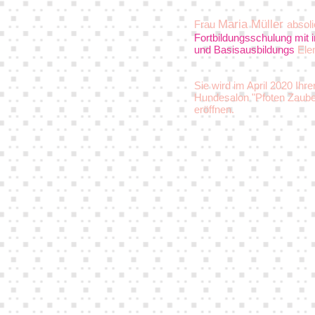
Maria Müller
Frau
absoli
Fortbildungsschulung mit 
und Basisausbildungs
Ele
Sie wird im April 2020 Ihr
Hundesalon "Pfoten Zaube
eröffnen.