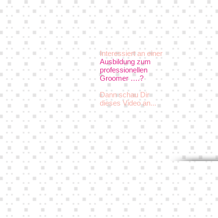
Interessiert an einer
Ausbildung zum
professionellen
Groomer ….?
Dann schau Dir
dieses Video an...