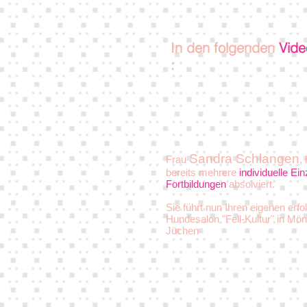
In den folgenden
Vide
:
Sandra Schlangen
Frau
,
bereits mehrere
individuelle Ei
Fortbildungen
absolviert.
Sie führt nun Ihren eigenen erfo
Hundesalon "Fell-Kultur" in Mö
Jüchen