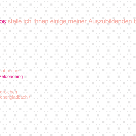
os
stelle ich Ihnen einige meiner Auszubildenden 
 hat bei uns
nzelcoaching
lgreichen
nchengladbach /