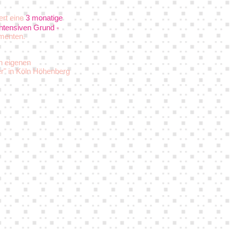
ert eine
3 monatige
intensiven Grund -
menten.
en eigenen
r" in Köln Höhenberg