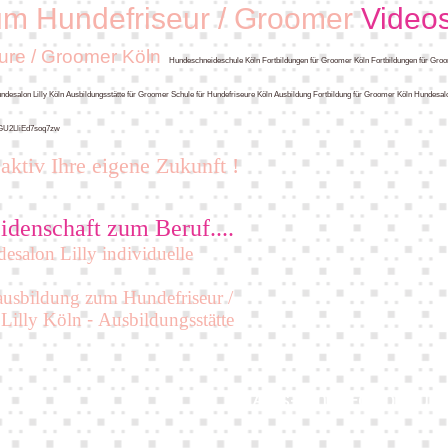
um Hundefriseur / Groomer
Video
ure / Groomer Köln
Hundeschneideschule Köln Fortbildungen für Groomer Köln Fortbildungen für Gro
salon Lilly Köln Ausbildungsstätte für Groomer Schule für Hundefriseure Köln Ausbildung Fortbildung für Groomer Köln Hundesalon
tGU2LliEd7soq7zw
aktiv Ihre eigene Zukunft !
idenschaft zum Beruf....
esalon Lilly individuelle
ausbildung zum Hundefriseur /
Lilly Köln
-
Ausbildungsstätte
Aus- und Fortbildu