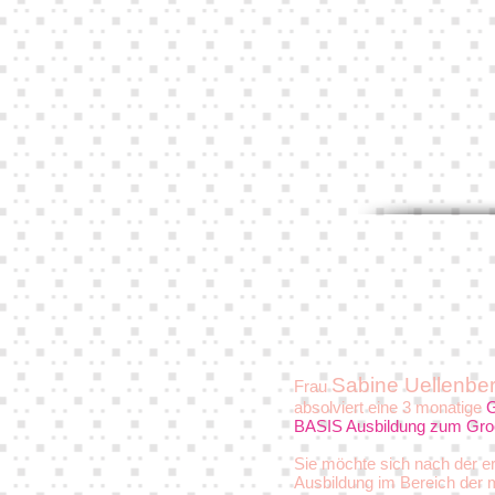
Sabine Uellenbe
Frau
absolviert eine 3 monatige
G
BASIS Ausbildung zum Gro
Sie möchte sich nach der er
Ausbildung im Bereich der 