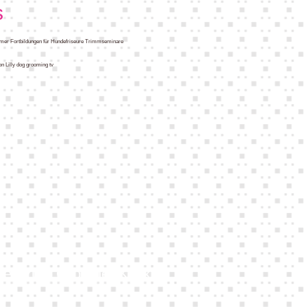
s
omer Fortbildungen für Hundefriseure Trimmseminare
 Lilly dog grooming tv
ngen zum Groomer Klick