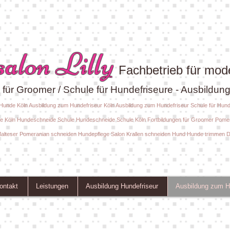
alon Lilly
Fachbetrieb für mod
für Groomer / Schule für Hundefriseure - Ausbildun
r Hunde Köln Ausbildung zum Hundefriseur Köln Ausbildung zum Hundefriseur Schule für Hun
ure Köln Hundeschneide Schule Hundeschneide Schule Köln Fortbildungen für Groomer Pome
alteser Pomeranian schneiden Hundepflege Salon Krallen schneiden Hund Hunde trimmen 
ontakt
Leistungen
Ausbildung Hundefriseur
Ausbildung zum H