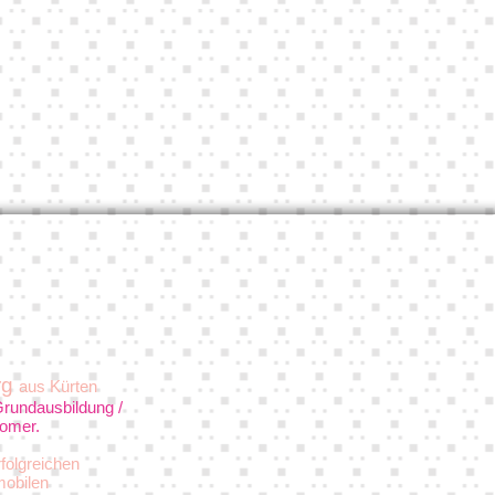
rg
aus Kürten
rundausbildung /
omer.
folgreichen
mobilen