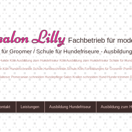
alon Lilly
Fachbetrieb für mod
für Groomer / Schule für Hundefriseure - Ausbildun
r Hunde Köln Ausbildung zum Hundefriseur Köln Ausbildung zum Hundefriseur Schule für Hun
ure Köln Hundeschneide Schule Hundeschneide Schule Köln Fortbildungen für Groomer Pome
alteser Pomeranian schneiden Hundepflege Salon Krallen schneiden Hund Hunde trimmen 
ontakt
Leistungen
Ausbildung Hundefriseur
Ausbildung zum H