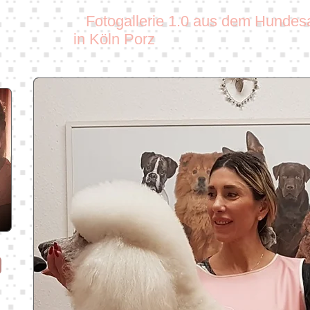
Fotogallerie 1.0
aus dem Hundesal
in Köln Porz